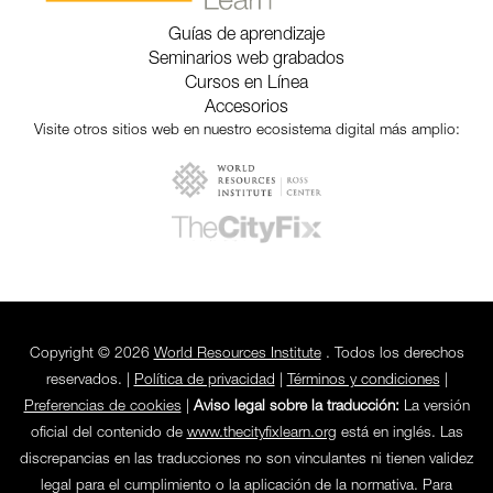
Guías de aprendizaje
Seminarios web grabados
Cursos en Línea
Accesorios
Visite otros sitios web en nuestro ecosistema digital más amplio:
Copyright © 2026
World Resources Institute
. Todos los derechos
reservados. |
Política de privacidad
|
Términos y condiciones
|
Preferencias de cookies
|
Aviso legal sobre la traducción:
La versión
oficial del contenido de
www.thecityfixlearn.org
está en inglés. Las
discrepancias en las traducciones no son vinculantes ni tienen validez
legal para el cumplimiento o la aplicación de la normativa. Para